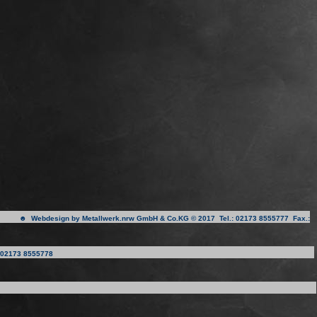
☻ Webdesign by Metallwerk.nrw GmbH & Co.KG © 201
7 Tel.: 02173 8555777 Fax.:
02173 8555778