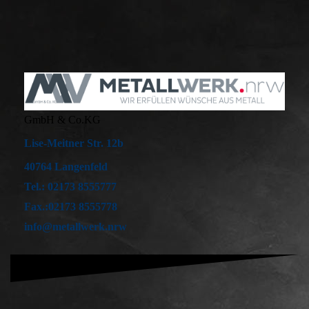
GmbH & Co.KG
Lise-Meitner Str. 12b
40764 Langenfeld
Tel.: 02173 8555777
Fax.:02173 8555778
info@metallwerk.nrw