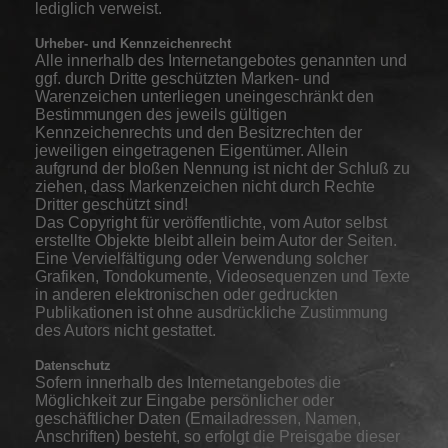
lediglich verweist.
Urheber- und Kennzeichenrecht
Alle innerhalb des Internetangebotes genannten und
ggf. durch Dritte geschützten Marken- und
Warenzeichen unterliegen uneingeschränkt den
Bestimmungen des jeweils gültigen
Kennzeichenrechts und den Besitzrechten der
jeweiligen eingetragenen Eigentümer. Allein
aufgrund der bloßen Nennung ist nicht der Schluß zu
ziehen, dass Markenzeichen nicht durch Rechte
Dritter geschützt sind!
Das Copyright für veröffentlichte, vom Autor selbst
erstellte Objekte bleibt allein beim Autor der Seiten.
Eine Vervielfältigung oder Verwendung solcher
Grafiken, Tondokumente, Videosequenzen und Texte
in anderen elektronischen oder gedruckten
Publikationen ist ohne ausdrückliche Zustimmung
des Autors nicht gestattet.
Datenschutz
Sofern innerhalb des Internetangebotes die
Möglichkeit zur Eingabe persönlicher oder
geschäftlicher Daten (Emailadressen, Namen,
Anschriften) besteht, so erfolgt die Preisgabe dieser