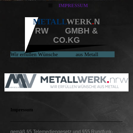
IMPRESSUM
METALL
WERK
.
N
RW GMBH &
CO.KG
Wir erfüllen Wünsche aus Metall
Impressum
gemäß §5 Telemediengesetz und §55 Rundfunk-