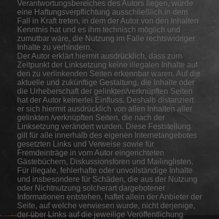
Verantwortungsbereiches des Autors liegen, würde
eine Haftungsverpflichtung ausschließlich in dem
Fall in Kraft treten, in dem der Autor von den Inhalten
Kenntnis hat und es ihm technisch möglich und
zumutbar wäre, die Nutzung im Falle rechtswidriger
Inhalte zu verhindern.
Der Autor erklärt hiermit ausdrücklich, dass zum
Zeitpunkt der Linksetzung keine illegalen Inhalte auf
den zu verlinkenden Seiten erkennbar waren. Auf die
aktuelle und zukünftige Gestaltung, die Inhalte oder
die Urheberschaft der gelinkten/verknüpften Seiten
hat der Autor keinerlei Einfluss. Deshalb distanziert
er sich hiermit ausdrücklich von allen Inhalten aller
gelinkten /verknüpften Seiten, die nach der
Linksetzung verändert wurden. Diese Feststellung
gilt für alle innerhalb des eigenen Internetangebotes
gesetzten Links und Verweise sowie für
Fremdeinträge in vom Autor eingerichteten
Gästebüchern, Diskussionsforen und Mailinglisten.
Für illegale, fehlerhafte oder unvollständige Inhalte
und insbesondere für Schäden, die aus der Nutzung
oder Nichtnutzung solcherart dargebotener
Informationen entstehen, haftet allein der Anbieter der
Seite, auf welche verwiesen wurde, nicht derjenige,
der über Links auf die jeweilige Veröffentlichung