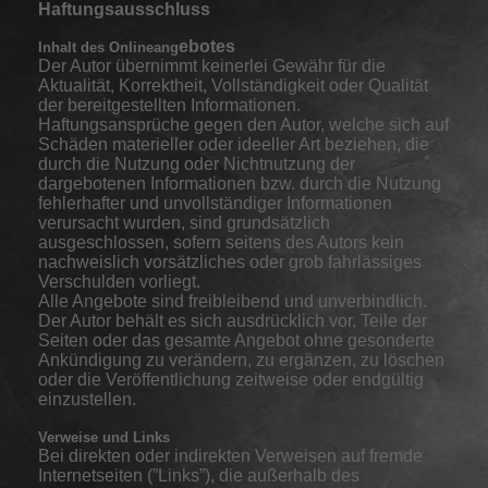
Haftungsausschluss
ebotes
Inhalt des Onlineang
Der Autor übernimmt keinerlei Gewähr für die
Aktualität, Korrektheit, Vollständigkeit oder Qualität
der bereitgestellten Informationen.
Haftungsansprüche gegen den Autor, welche sich auf
Schäden materieller oder ideeller Art beziehen, die
durch die Nutzung oder Nichtnutzung der
dargebotenen Informationen bzw. durch die Nutzung
fehlerhafter und unvollständiger Informationen
verursacht wurden, sind grundsätzlich
ausgeschlossen, sofern seitens des Autors kein
nachweislich vorsätzliches oder grob fahrlässiges
Verschulden vorliegt.
Alle Angebote sind freibleibend und unverbindlich.
Der Autor behält es sich ausdrücklich vor, Teile der
Seiten oder das gesamte Angebot ohne gesonderte
Ankündigung zu verändern, zu ergänzen, zu löschen
oder die Veröffentlichung zeitweise oder endgültig
einzustellen.
Verweise und Links
Bei direkten oder indirekten Verweisen auf fremde
Internetseiten (”Links”), die außerhalb des