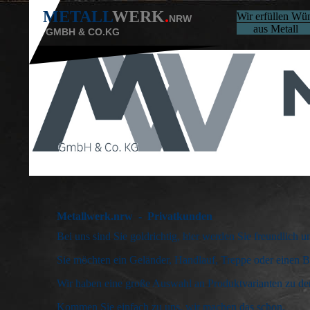
METALL
WERK
.
Wir erfüllen 
NRW
aus Meta
GMBH & CO.KG
Metallwerk.nrw - Privatkunden
Bei uns sind Sie goldrichtig, hier werden Sie freundlich 
Sie möchten ein Geländer, Handlauf, Treppe oder einen B
Wir haben eine große Auswahl an Produktvarianten zu den 
Kommen Sie einfach zu uns, wir machen das schon.