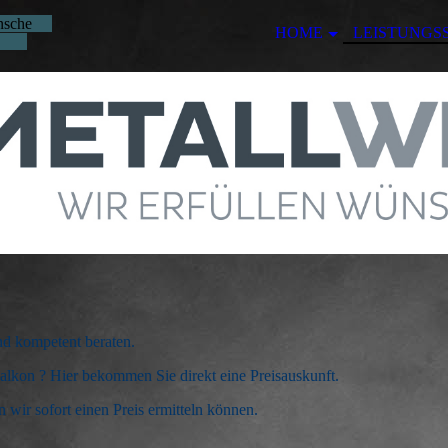
Wünsche
HOME
LEISTUNGS
ll
und kompetent beraten.
alkon ? Hier bekommen Sie direkt eine Preisauskunft.
wir sofort einen Preis ermitteln können.