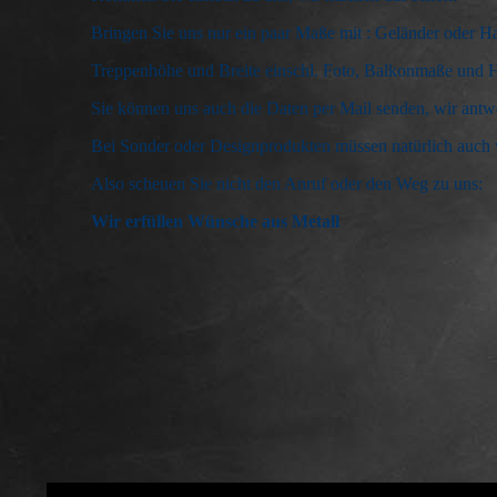
Bringen Sie uns nur ein paar Maße mit : Geländer oder H
Treppenhöhe und Breite einschl. Foto, Balkonmaße und 
Sie können uns auch die Daten per Mail senden, wir ant
Bei Sonder oder Designprodukten müssen natürlich auch 
Also scheuen Sie nicht den Anruf oder den Weg zu uns:
Wir erfüllen Wünsche aus Metall