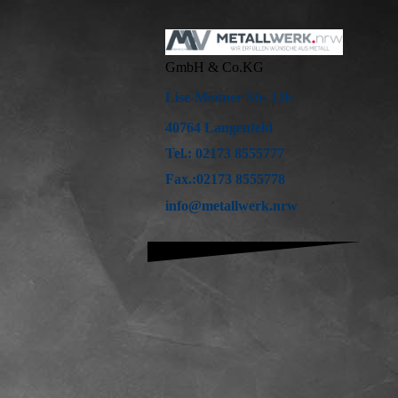
GmbH & Co.KG
Lise-Meitner Str. 12b
40764 Langenfeld
Tel.: 02173 8555777
Fax.:02173 8555778
info@metallwerk.nrw